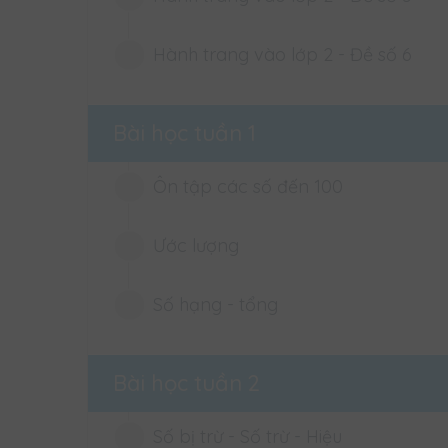
Hành trang vào lớp 2 - Đề số 6
Hành trang vào lớp 2 - Đề số 5
Hành trang vào lớp 2 - Đề số 6
Bài học tuần 1
Ôn tập các số đến 100
Ước lượng
Ôn tập các số đến 100
Ôn tập các số đến 100
Số hạng - tổng
Ước lượng
Ước lượng
Số hạng - tổng
Bài học tuần 2
Số hạng - Tổng
Số bị trừ - Số trừ - Hiệu