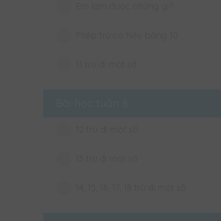
Em làm được những gì?
Ba điểm thẳng hàng
Ba điểm thẳng hàng
Phép trừ có hiệu bằng 10
Em làm được những gì?
11 trừ đi một số
Phép trừ có hiệu bằng 10
Phép trừ có hiệu bằng 10
11 trừ đi một số
Bài học tuần 8
11 trừ đi một số
12 trừ đi một số
13 trừ đi một số
12 trừ đi một số
12 trừ đi một số
14, 15, 16, 17, 18 trừ đi một số
13 trừ đi một số
13 trừ đi một số
14, 15, 16, 17. 18 trừ đi một số