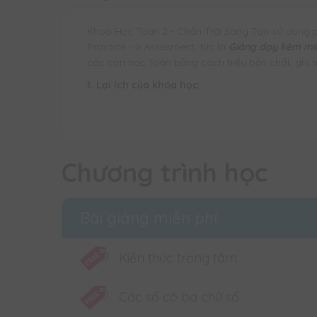
Khoá Học Toán 2 - Chân Trời Sáng Tạo sử dụng 
Practice --> Assesment, tức là
Giảng dạy kèm min
các con học Toán bằng cách hiểu bản chất, ghi n
1. Lợi ích của khóa học:
- Giúp các con
HIỂU SÂU, NHỚ LÂU
toàn bộ kiến 
- Kích thích phát triển cả 2 bán cầu NÃO TRÁI và
- Học hiểu bản chất, ghi nhớ tự nhiên
Chương trình học
- Khơi dậy niềm đam mê Toán học ngay từ nhỏ
2. Cấu trúc khoá học
Bài giảng miễn phí
- 64 buổi học chất lượng được giảng dạy bởi cô
- 1000 câu hỏi luyện tập
Kiến thức trọng tâm
3. Thời gian học
- Học mọi lúc mọi nơi trong vòng 12 tháng kể từ 
Các số có ba chữ số
4. Hỗ trợ