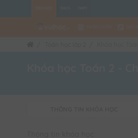
TIỂU HỌC
THCS
THPT
TỰ ÔN LUYỆN
GÓC 
Toán học lớp 2
Khóa học Toán
Khóa học Toán 2 - Ch
THÔNG TIN KHÓA HỌC
Thông tin khóa học