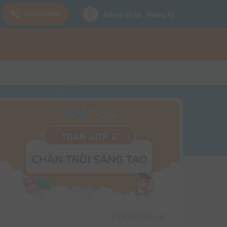
Đăng nhập
Đăng ký
0987810990
2.900.000
₫