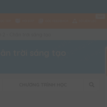
e
w
N
HỌC TẬP
HỎI ĐÁP
GÓC FEEDBACK
SỔ LIÊN LẠC
 2 - Chân trời sáng tạo
ân trời sáng tạo
CHƯƠNG TRÌNH HỌC