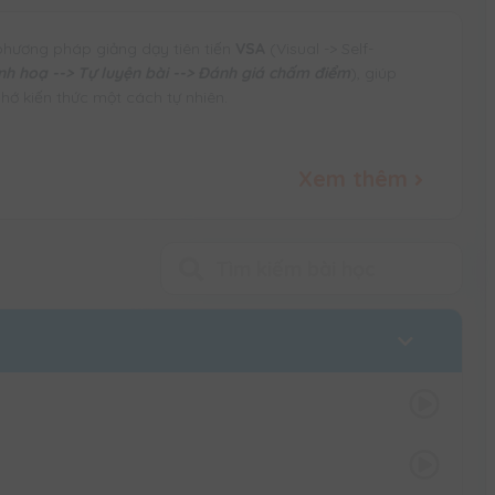
phương pháp giảng dạy tiên tiến
VSA
(Visual -> Self-
h hoạ --> Tự luyện bài --> Đánh giá chấm điểm
), giúp
hớ kiến thức một cách tự nhiên.
thức toán 2
Xem thêm
 NÃO PHẢI, rèn luyện cả óc tưởng tượng lẫn tư duy logic
 Phạm Hồng Nhung
ngày kích hoạt đăng kí học