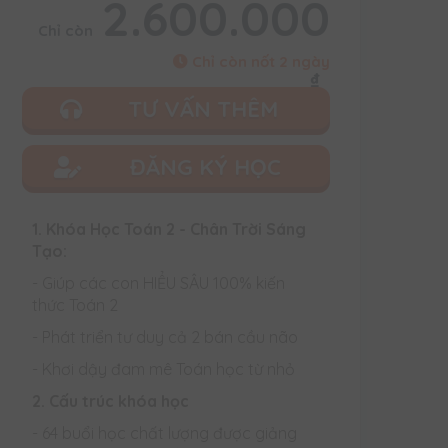
2.600.000
Chỉ còn
Chỉ còn nốt 2 ngày
₫
TƯ VẤN THÊM
ĐĂNG KÝ HỌC
1. Khóa Học Toán 2 - Chân Trời Sáng
Tạo:
- Giúp các con HIỂU SÂU 100% kiến
thức Toán 2
- Phát triển tư duy cả 2 bán cầu não
- Khơi dậy đam mê Toán học từ nhỏ
2. Cấu trúc khóa học
- 64 buổi học chất lượng được giảng