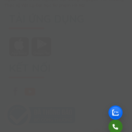
Thạc sỹ Vật Lý Đại học Sư phạm Hà Nội
TẢI ỨNG DỤNG
KẾT NỐI