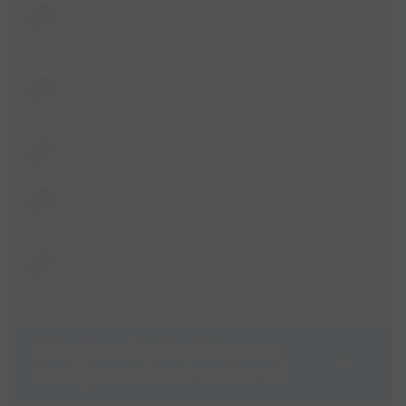
Các bài toán về lập số. Số lượng các
NÃO PHẢI, rèn luyện cả óc tưởng tượng lẫn tư duy
số
logic
2. Cấu trúc khoá học
Các bài toán về số lượng các chữ số
- 45 buổi học chất lượng được giảng dạy bởi thầy
Kim Hồng Cương
- 700 câu hỏi luyện tập
Các bài toán về thay chữ bằng số
3. Thời gian học
Các bài toán về chữ số số hàng đơn vị
- Học mọi lúc mọi nơi trong vòng 12 tháng kể từ
ngày kích hoạt đăng kí học
4. Hỗ trợ
Giới thiệu khóa Toán Nâng Cao 4 của
- Liên hệ Hotline/Hỏi đáp để được hỗ trợ
Vuihoc.vn
Chuyên đề 1: Các bài toán
liên quan đến số và chữ số