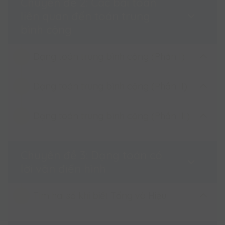
Chuyên đề 2: Các bài toán
liên quan đến toán trung
Luyện tập - Quy luật dãy số
bình cộng
Dạng toán trung bình cộng (Phần I)
Dạng toán trung bình cộng (Phần II)
Dạng toán trung bình cộng (Phần I)
Luyện tập: Dạng toán trung bình cộng
Dạng toán trung bình cộng (Phần III)
Dạng toán trung bình cộng (Phần II)
(Phần I)
Luyện tập: Dạng toán trung bình cộng
Dạng toán trung bình cộng (Phần III)
Chuyên đề 3: Dạng toán có
(Phần II)
lời văn điển hình
Luyện tập: Dạng toán trung bình cộng
(Phần III)
Tìm hai số khi biết Tổng và Hiệu
Tìm hai số khi biết Tổng và Hiệu