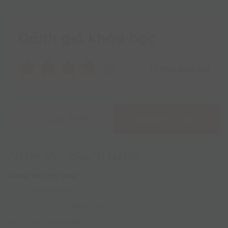
Vuihoc.vn
Đánh giá khóa học
4
|
1000
đánh giá
TƯ VẤN THÊM
ĐĂNG KÝ HỌC
CHĂM SÓC KHÁCH HÀNG
Trung tâm Trợ giúp
Email:
hotro@vuihoc.vn
Đường dây nóng:
0987810990
Hình thức Thanh toán