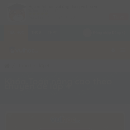
×
Học mượt hơn với ứng dụng vuihoc.vn
Từ lớp 1 đến lớp 12
Tải về
Dùng thử miễn phí trên
Play Store
TIỂU HỌC
THCS
THPT
Đăng nhập
Đăng ký
Toán học lớp 4
Khóa Toán nâng cao theo chuyên
Khóa Toán nâng cao theo
chuyên đề lớp 4