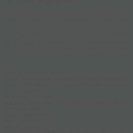
VUIHOC tự hào là nền tảng giáo dục tin cậy hàng đầu Việt
Nam. Với sứ mệnh đem cơ hội tiếp cận bình đẳng các chương
trình giáo dục chất lượng cao, chi phí hợp lý tới học sinh trên
mọi miền Tổ quốc, VUIHOC không ngừng đổi mới để mang đến
những giải pháp học tập hiện đại, sinh động và cá nhân hóa.
Nhờ ứng dụng công nghệ tiên tiến cùng phương pháp học tập
hiệu quả, VUIHOC giúp học sinh tiếp thu kiến thức một cách dễ
dàng, hứng thú và đạt kết quả nổi bật trong hành trình chinh
phục tri thức.
CÔNG TY CỔ PHẦN VH EDTECH
Địa chỉ: Tầng 1, Toà nhà Rivera Park , số 69 Vũ Trọng Phụng,
Phường Thanh Xuân Trung, Quận Thanh Xuân, Thành phố
Hà Nội, Việt Nam.
Mã số thuế: 0109906427
Ngày cấp: 16/02/2022 - Nơi cấp: Sở Kế hoạch và Đầu tư
thành phố Hà Nội
Email: hotro@vuihoc.vn
Điện thoại: 0987810990
Website: Vuihoc.vn
Người chịu trách nghiệm nội dung: Nguyễn Thị Thương -