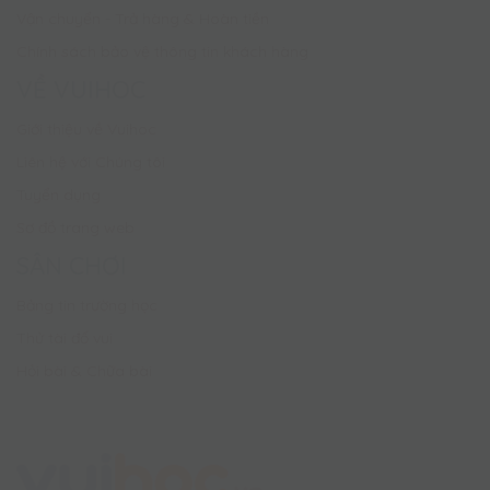
Vận chuyển - Trả hàng & Hoàn tiền
Chính sách bảo vệ thông tin khách hàng
VỀ VUIHOC
Giới thiệu về Vuihoc
Liên hệ với Chúng tôi
Tuyển dụng
Sơ đồ trang web
SÂN CHƠI
Bảng tin trường học
Thử tài đố vui
Hỏi bài & Chữa bài