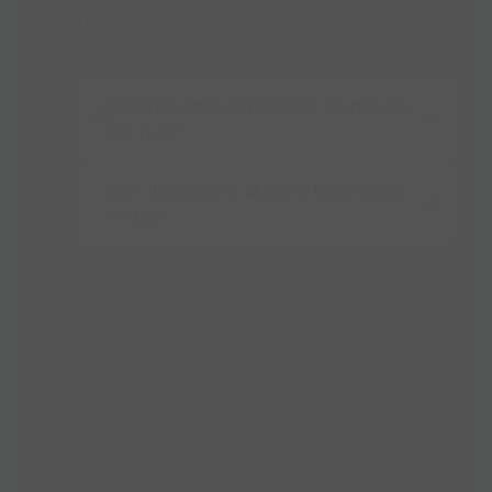
Kiến thức chung về dạng toán số và
chữ số
Giới thiệu một số kiến thức cơ bản có
liên quan
Kiến thức chung về dạng toán số và
chữ số
Loại toán về cấu tạo số
Các bài toán về lập số. Số lượng các số
Loại toán về cấu tạo số
Loại toán về cấu tạo số
Các bài toán về số lượng các chữ số
Các bài toán về lập số. Số lượng các
số
Các bài toán về thay chữ bằng số
Các bài toán về số lượng các chữ số
Các bài toán về lập số. Số lượng các