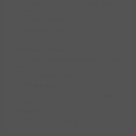
- Giúp các con đào sâu hơn các kiến thức
chuyên đề lớp 4
- Đạt điểm 10 tối đa
- Bồi dưỡng đi thi HSG
- Tiếp sức niềm đam mê Toán học cho con
2. Cấu trúc khoá học
- 45 buổi học chất lượng được giảng dạy bởi
thầy Kim Hồng Cương
- 700 câu hỏi luyện tập
3. Thời gian học
- Học mọi lúc mọi nơi trong vòng 12 tháng kể
từ ngày kích hoạt đăng kí học
4. Hỗ trợ
- Liên hệ Hotline/Hỏi đáp để được hỗ trợ