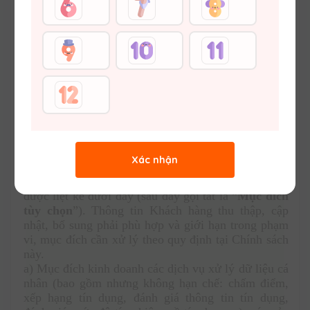
động quản lý nhà nước theo quy định của pháp luật;
- Thực hiện thỏa thuận của chủ thể dữ liệu cá nhân 
với cơ quan, tổ chức, cá nhân có liên quan theo quy 
định của pháp luật;
- Việc công khai Thông tin Khách hàng theo quy 
định của luật; tuân thủ các nghĩa vụ của doanh 
nghiệp cung cấp dịch vụ viễn thông, truyền hình, 
trung gian thanh toán, tiền di động theo quy định 
của pháp luật.
2. Trừ trường hợp quy định tại khoản 1 Điều này, 
VH EDTECH phải thực hiện thông báo và lấy chấp 
Xác nhận
thuận của Khách hàng trước khi xử lý Thông tin 
Khách hàng của Khách hàng đối với các mục đích 
được liệt kê dưới đây (sau đây gọi tắt là “
Mục đích 
tùy chọn
”). Thông tin Khách hàng thu thập, cập 
nhật, bổ sung phải phù hợp và giới hạn trong phạm 
vi, mục đích cần xử lý theo quy định tại Chính sách 
này. 
a) Mục đích kinh doanh các dịch vụ xử lý dữ liệu cá 
nhân (bao gồm nhưng không hạn chế: chấm điểm, 
xếp hạng tín dụng, đánh giá thông tin tín dụng, 