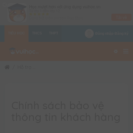
×
Học mượt hơn với ứng dụng vuihoc.vn
Từ lớp 1 đến lớp 12
Tải về
Dùng thử miễn phí trên
Play Store
TIỂU HỌC
THCS
THPT
Đăng nhập
Đăng ký
Hỗ trợ
Chính sách bảo vệ thông tin khách hàng
Chính sách bảo vệ
thông tin khách hàng