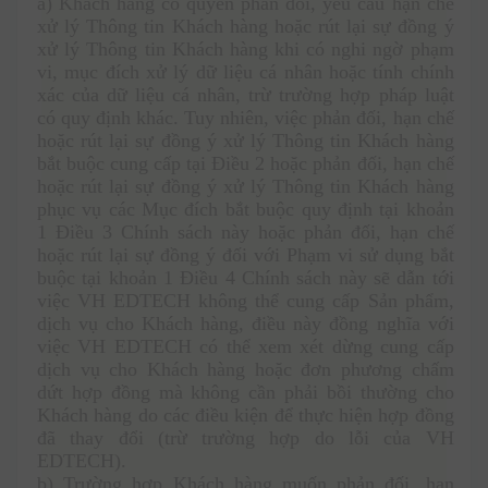
a) Khách hàng có quyền phản đối, yêu cầu hạn chế 
xử lý Thông tin Khách hàng hoặc rút lại sự đồng ý 
xử lý Thông tin Khách hàng khi có nghi ngờ phạm 
vi, mục đích xử lý dữ liệu cá nhân hoặc tính chính 
xác của dữ liệu cá nhân, trừ trường hợp pháp luật 
có quy định khác. Tuy nhiên, việc phản đối, hạn chế 
hoặc rút lại sự đồng ý xử lý Thông tin Khách hàng 
bắt buộc cung cấp tại Điều 2 hoặc phản đối, hạn chế 
hoặc rút lại sự đồng ý xử lý Thông tin Khách hàng 
phục vụ các Mục đích bắt buộc quy định tại khoản 
1 Điều 3 Chính sách này hoặc phản đối, hạn chế 
hoặc rút lại sự đồng ý đối với Phạm vi sử dụng bắt 
buộc tại khoản 1 Điều 4 Chính sách này sẽ dẫn tới 
việc VH EDTECH không thể cung cấp Sản phẩm, 
dịch vụ cho Khách hàng, điều này đồng nghĩa với 
việc VH EDTECH có thể xem xét dừng cung cấp 
dịch vụ cho Khách hàng hoặc đơn phương chấm 
dứt hợp đồng mà không cần phải bồi thường cho 
Khách hàng do các điều kiện để thực hiện hợp đồng 
đã thay đổi (trừ trường hợp do lỗi của VH 
EDTECH). 
b) Trường hợp Khách hàng muốn phản đối, hạn 