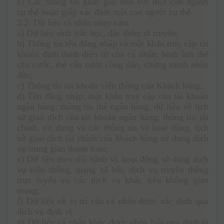
k) Các thông tin khác gắn liền với một con người 
cụ thể hoặc giúp xác định một con người cụ thể. 
2.2. Dữ liệu cá nhân nhạy cảm 
a) Dữ liệu sinh trắc học, đặc điểm di truyền;
b) Thông tin tên đăng nhập và mật khẩu truy cập tài 
khoản định danh điện tử của cá nhân; hình ảnh thẻ 
căn cước, thẻ căn cước công dân, chứng minh nhân 
dân;
c) Thông tin tài khoản viễn thông của Khách hàng;
d) Tên đăng nhập, mật khẩu truy cập của tài khoản 
ngân hàng; thông tin thẻ ngân hàng, dữ liệu về lịch 
sử giao dịch của tài khoản ngân hàng; thông tin tài 
chính, tín dụng và các thông tin về hoạt động, lịch 
sử giao dịch tài chính của khách hàng sử dụng dịch 
vụ trung gian thanh toán;
e) Dữ liệu theo dõi hành vi, hoạt động sử dụng dịch 
vụ viễn thông, mạng xã hội, dịch vụ truyền thông 
trực tuyến và các dịch vụ khác trên không gian 
mạng;
f) Dữ liệu về vị trí của cá nhân được xác định qua 
dịch vụ định vị.
g) Dữ liệu cá nhân khác được pháp luật quy định là 