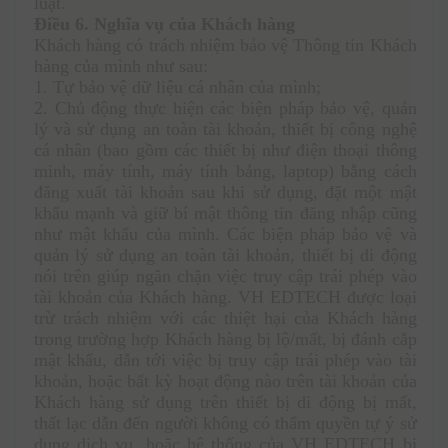
luật.
Điều 6. Nghĩa vụ của Khách hàng
Khách hàng có trách nhiệm bảo vệ Thông tin Khách 
hàng của mình như sau: 
1. Tự bảo vệ dữ liệu cá nhân của mình;
2. Chủ động thực hiện các biện pháp bảo vệ, quản 
lý và sử dụng an toàn tài khoản, thiết bị công nghệ 
cá nhân (bao gồm các thiết bị như điện thoại thông 
minh, máy tính, máy tính bảng, laptop) bằng cách 
đăng xuất tài khoản sau khi sử dụng, đặt một mật 
khẩu mạnh
 và giữ bí mật thông tin đăng nhập cũng 
như mật khẩu của mình. Các biện pháp bảo vệ và 
quản lý sử dụng an toàn tài khoản, thiết bị di động 
nói trên giúp ngăn chặn việc truy cập trái phép vào 
tài khoản của Khách hàng. VH EDTECH được loại 
trừ trách nhiệm với các thiệt hại của Khách hàng 
trong trường hợp Khách hàng bị lộ/mất, bị đánh cắp 
mật khẩu, dẫn tới việc bị truy cập trái phép vào tài 
khoản, hoặc bất kỳ hoạt động nào trên tài khoản của 
Khách hàng sử dụng trên thiết bị di động bị mất, 
thất lạc dẫn đến người không có thẩm quyền tự ý sử 
dụng dịch vụ, hoặc hệ thống của VH EDTECH bị 