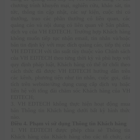
chương trình khuyến mại, nghiên cứu, khảo sát, tin 
tức, thông tin cập nhật, các sự kiện, cuộc thi có 
thưởng, trao các phần thưởng có liên quan, các 
quảng cáo và nội dung có liên quan về Sản phẩm, 
dịch vụ của VH EDTECH. Trường hợp Khách hàng 
không muốn tiếp tục nhận email, tin nhắn và/hoặc 
bản tin định kỳ với mục đích quảng cáo, tiếp thị của 
VH EDTECH với tần suất tùy thuộc vào Chính sách 
của VH EDTECH theo từng thời kỳ và phù hợp với 
quy định pháp luật, Khách hàng có thể từ chối theo 
cách thức đã được VH EDTECH hướng dẫn trên 
các kênh, phương tiện như tin nhắn, cuộc gọi, dấu 
tích trên website/ứng dụng cung cấp dịch vụ hoặc 
liên hệ với tổng đài chăm sóc Khách hàng của VH 
EDTECH;
3. VH EDTECH không thực hiện hoạt động mua 
bán Thông tin Khách hàng dưới bất kỳ hình thức 
nào. 
Điều 4. Phạm vi sử dụng Thông tin Khách hàng
1. VH EDTECH được phép chia sẻ Thông tin 
Khách hàng của Khách hàng cho các tổ chức, cá 