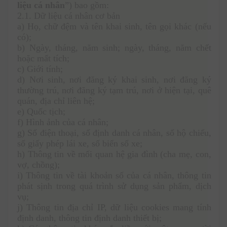
liệu cá nhân
”) bao gồm:
2.1. Dữ liệu cá nhân cơ bản
a) Họ, chữ đệm và tên khai sinh, tên gọi khác (nếu 
có);
b) Ngày, tháng, năm sinh; ngày, tháng, năm chết 
hoặc mất tích;
c) Giới tính;
d) Nơi sinh, nơi đăng ký khai sinh, nơi đăng ký 
thường trú, nơi đăng ký tạm trú, nơi ở hiện tại, quê 
quán, địa chỉ liên hệ;
e) Quốc tịch;
f) Hình ảnh của cá nhân;
g) Số điện thoại, số định danh cá nhân, số hộ chiếu, 
số giấy phép lái xe, số biển số xe;
h) Thông tin về mối quan hệ gia đình (cha mẹ, con, 
vợ, chồng);
i) Thông tin về tài khoản số của cá nhân, thông tin 
phát sịnh trong quá trình sử dụng sản phẩm, dịch 
vụ; 
j) Thông tin địa chỉ IP, dữ liệu cookies mang tính 
định danh, thông tin định danh thiết bị;