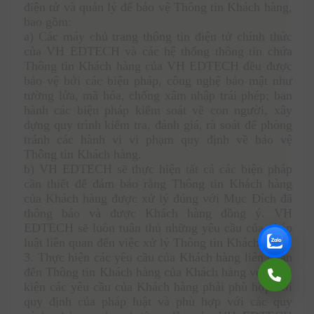
điện tử và quản lý để bảo vệ Thông tin Khách hàng, 
bao gồm: 
a) Các máy chủ trang thông tin điện tử chính thức 
của VH EDTECH và các hệ thống thông tin chứa 
Thông tin Khách hàng của VH EDTECH đều được 
bảo vệ bởi các biện pháp, công nghệ bảo mật như 
tường lửa, mã hóa, chống xâm nhập trái phép; ban 
hành các biện pháp kiểm soát về con người, xây 
dựng quy trình kiểm tra, đánh giá, rà soát để phòng 
tránh các hành vi vi phạm quy định về bảo vệ 
Thông tin Khách hàng.
b) VH EDTECH sẽ thực hiện tất cả các biện pháp 
cần thiết để đảm bảo rằng Thông tin Khách hàng 
của Khách hàng được xử lý đúng với Mục Đích đã 
thông báo và được Khách hàng đồng ý. VH 
EDTECH sẽ luôn tuân thủ những yêu cầu của pháp 
luật liên quan đến việc xử lý Thông tin Khách hàng.
3. Thực hiện các yêu cầu của Khách hàng liên quan 
đến Thông tin Khách hàng của Khách hàng với điều 
kiện các yêu cầu của Khách hàng phải phù hợp với 
quy định của pháp luật và phù hợp với các quy 