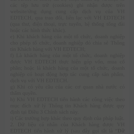
các tệp lưu trữ (cookies) ghi nhận được trên 
website/ứng dụng cung cấp dịch vụ của VH 
EDTECH, qua trao đổi, liên lạc với VH EDTECH 
(qua thư, điện thoại, trực tuyến, hệ thống tổng đài 
hoặc các hình thức khác).
e) Khi khách hàng của một tổ chức, doanh nghiệp 
cho phép tổ chức, doanh nghiệp đó chia sẻ Thông 
tin Khách hàng với VH EDTECH;
f) Là khách hàng của một tổ chức, doanh nghiệp 
được VH EDTECH thực hiện góp vốn, mua cổ 
phần; hoặc là khách hàng của một tổ chức, doanh 
nghiệp có hoạt động hợp tác cung cấp sản phẩm, 
dịch vụ với VH EDTECH.
g) Khi có yêu cầu của các cơ quan nhà nước có 
thẩm quyền. 
h) Khi VH EDTECH tiến hành các công việc theo 
mục đích xử lý Thông tin Khách hàng được quy 
định tại Điều 3 Chính sách này. 
i) Các trường hợp khác theo quy định của pháp luật.
2. Dữ liệu cá nhân của Khách hàng được VH 
EDTECH tiến hành xử lý (sau đây gọi tắt là “
Dữ 