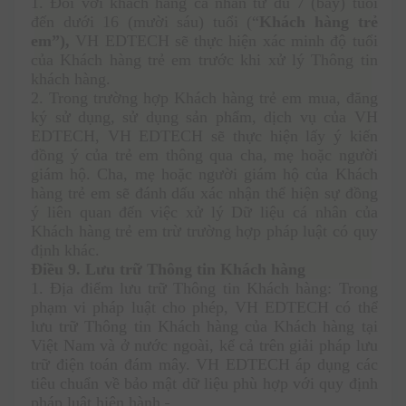
1. Đối với khách hàng cá nhân từ đủ 7 (bảy) tuổi 
đến dưới 16 (mười sáu) tuổi (“
Khách hàng trẻ 
em”),
 VH EDTECH sẽ thực hiện xác minh độ tuổi 
của Khách hàng trẻ em trước khi xử lý Thông tin 
khách hàng.
2. Trong trường hợp Khách hàng trẻ em mua, đăng 
ký sử dụng, sử dụng sản phẩm, dịch vụ của VH 
EDTECH, VH EDTECH sẽ thực hiện lấy ý kiến 
đồng ý của trẻ em thông qua cha, mẹ hoặc người 
giám hộ. Cha, mẹ hoặc người giám hộ của Khách 
hàng trẻ em sẽ đánh dấu xác nhận thể hiện sự đồng 
ý liên quan đến việc xử lý Dữ liệu cá nhân của 
Khách hàng trẻ em trừ trường hợp pháp luật có quy 
định khác.
Điều 9. Lưu trữ Thông tin Khách hàng 
1. Địa điểm lưu trữ Thông tin Khách hàng: Trong 
phạm vi pháp luật cho phép, VH EDTECH có thể 
lưu trữ Thông tin Khách hàng của Khách hàng tại 
Việt Nam và ở nước ngoài, kể cả trên giải pháp lưu 
trữ điện toán đám mây. VH EDTECH áp dụng các 
tiêu chuẩn về bảo mật dữ liệu phù hợp với quy định 
pháp luật hiện hành.