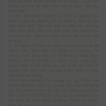
đánh giá mức độ tín nhiệm về tín dụng…), các sản 
phẩm, dịch vụ dữ liệu; dịch vụ xác thực, dịch vụ 
định danh.
b) Mục đích kinh doanh các dịch vụ quảng cáo, 
dịch vụ tiếp thị, nghiên cứu thị trường, thăm dò dư 
luận, môi giới. Đối với dịch vụ tiếp thị, phương 
thức, hình thức, tần suất giới thiệu sản phẩm thực 
hiện theo quy định của pháp luật về bảo vệ dữ liệu 
cá nhân. 
c) Sử dụng dữ liệu cá nhân của khách hàng để 
nghiên cứu, phát triển các thuật toán tự học, hệ 
thống trí tuệ nhân tạo, các hệ thống tự động khác 
và/hoặc xử lý dữ liệu cá nhân trong công nghệ 
chuỗi khối, trí tuệ nhân tạo, xử lý dữ liệu lớn để 
nghiên cứu, phát triển các sản phẩm, dịch vụ hoặc 
ứng dụng, hệ thống.
d) Tổ chức chương trình quảng cáo, giới thiệu sản 
phẩm, hàng hóa, dịch vụ và thực hiện các hoạt động 
xúc tiến thương mại đối với sản phẩm, hàng hóa, 
dịch vụ do VH EDTECH cung cấp cho Khách hàng, 
bao gồm các hoạt động sử dụng Thông tin Khách 
hàng để quảng cáo, tiếp thị với Khách hàng về các 