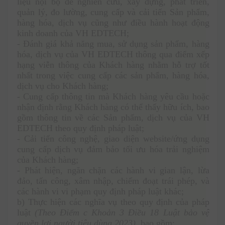
liệu nội bộ để nghiên cứu, xây dựng, phát triển, 
quản lý, đo lường, cung cấp và cải tiến Sản phẩm, 
hàng hóa, dịch vụ cũng như điều hành hoạt động 
kinh doanh của VH EDTECH;
- Đánh giá khả năng mua, sử dụng sản phẩm, hàng 
hóa, dịch vụ của VH EDTECH thông qua điểm xếp 
hạng viễn thông của Khách hàng nhằm hỗ trợ tốt 
nhất trong việc cung cấp các sản phẩm, hàng hóa, 
dịch vụ cho Khách hàng; 
- Cung cấp thông tin mà Khách hàng yêu cầu hoặc 
nhận định rằng Khách hàng có thể thấy hữu ích, bao 
gồm thông tin về các Sản phẩm, dịch vụ của VH 
EDTECH theo quy định pháp luật; 
- Cải tiến công nghệ, giao diện website/ứng dụng 
cung cấp dịch vụ đảm bảo tối ưu hóa trải nghiệm 
của Khách hàng; 
- Phát hiện, ngăn chặn các hành vi gian lận, lừa 
đảo, tấn công, xâm nhập, chiếm đoạt trái phép, và 
các hành vi vi phạm quy định pháp luật khác;
b) Thực hiện các nghĩa vụ theo quy định của pháp 
luật 
(Theo Điểm c Khoản 3 Điều 18 Luật bảo vệ 
quyền lợi người tiêu dùng 2023)
, bao gồm: 