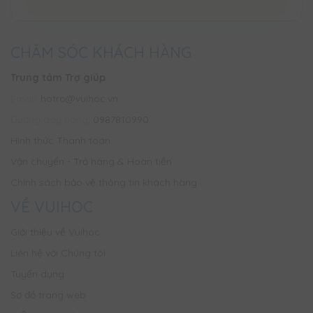
CHĂM SÓC KHÁCH HÀNG
Trung tâm Trợ giúp
Email:
hotro@vuihoc.vn
Đường dây nóng:
0987810990
Hình thức Thanh toán
Vận chuyển - Trả hàng & Hoàn tiền
Chính sách bảo vệ thông tin khách hàng
VỀ VUIHOC
Giới thiệu về Vuihoc
Liên hệ với Chúng tôi
Tuyển dụng
Sơ đồ trang web