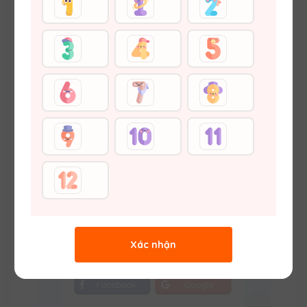
Hệ thống sẽ
Auto
kích hoạt và lưu lại mật
khẩu khi bạn hoàn thành đăng nhập tài
khoản
LỖI TÀI KHOẢN KHÔNG TỒN TẠI
Xác nhận