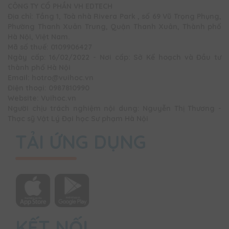
CÔNG TY CỔ PHẦN VH EDTECH
Địa chỉ: Tầng 1, Toà nhà Rivera Park , số 69 Vũ Trọng Phụng,
Phường Thanh Xuân Trung, Quận Thanh Xuân, Thành phố
Hà Nội, Việt Nam.
Mã số thuế: 0109906427
Ngày cấp: 16/02/2022 - Nơi cấp: Sở Kế hoạch và Đầu tư
thành phố Hà Nội
Email: hotro@vuihoc.vn
Điện thoại: 0987810990
Website: Vuihoc.vn
Người chịu trách nghiệm nội dung: Nguyễn Thị Thương -
Thạc sỹ Vật Lý Đại học Sư phạm Hà Nội
TẢI ỨNG DỤNG
KẾT NỐI