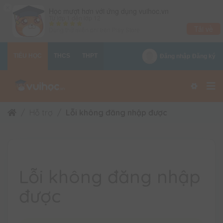
×
Học mượt hơn với ứng dụng vuihoc.vn
Từ lớp 1 đến lớp 12
Tải về
Dùng thử miễn phí trên
Play Store
TIỂU HỌC
THCS
THPT
Đăng nhập
Đăng ký
Hỗ trợ
Lỗi không đăng nhập được
Lỗi không đăng nhập
được