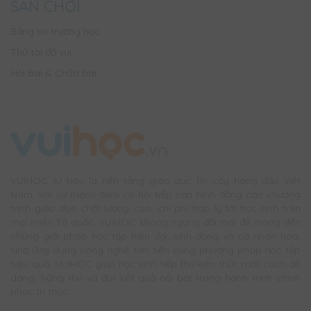
SÂN CHƠI
Bảng tin trường học
Thử tài đố vui
Hỏi bài & Chữa bài
VUIHOC tự hào là nền tảng giáo dục tin cậy hàng đầu Việt
Nam. Với sứ mệnh đem cơ hội tiếp cận bình đẳng các chương
trình giáo dục chất lượng cao, chi phí hợp lý tới học sinh trên
mọi miền Tổ quốc, VUIHOC không ngừng đổi mới để mang đến
những giải pháp học tập hiện đại, sinh động và cá nhân hóa.
Nhờ ứng dụng công nghệ tiên tiến cùng phương pháp học tập
hiệu quả, VUIHOC giúp học sinh tiếp thu kiến thức một cách dễ
dàng, hứng thú và đạt kết quả nổi bật trong hành trình chinh
phục tri thức.