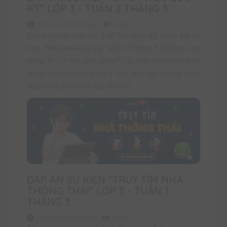
KÝ" LỚP 3 - TUẦN 2 THÁNG 3
19:06 22/03/2026
1438
Các bạn học sinh lớp 3 ơi! Các bạn đã tham gia sự
kiện "Bitu phiêu lưu ký" tuần 2 tháng 3 diễn ra vào
ngày 15/03 vừa qua chưa? Các bạn làm đúng bao
nhiêu câu trên tổng số 9 câu nhỉ? Giờ chúng mình
hãy cùng đối chiếu đáp án nhé!
ĐÁP ÁN SỰ KIỆN "TRUY TÌM NHÀ
THÔNG THÁI" LỚP 3 - TUẦN 1
THÁNG 3
16:58 01/03/2026
4194