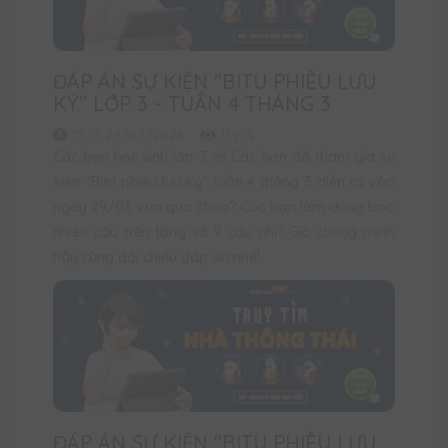
ĐÁP ÁN SỰ KIỆN "BITU PHIÊU LƯU
KÝ" LỚP 3 - TUẦN 4 THÁNG 3
17:13 29/03/2026
11914
Các bạn học sinh lớp 3 ơi! Các bạn đã tham gia sự
kiện "Bitu phiêu lưu ký" tuần 4 tháng 3 diễn ra vào
ngày 29/03 vừa qua chưa? Các bạn làm đúng bao
nhiêu câu trên tổng số 9 câu nhỉ? Giờ chúng mình
hãy cùng đối chiếu đáp án nhé!
ĐÁP ÁN SỰ KIỆN "BITU PHIÊU LƯU