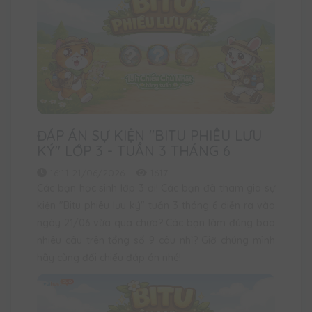
ĐÁP ÁN SỰ KIỆN "BITU PHIÊU LƯU
KÝ" LỚP 3 - TUẦN 3 THÁNG 6
16:11 21/06/2026
1617
Các bạn học sinh lớp 3 ơi! Các bạn đã tham gia sự
kiện "Bitu phiêu lưu ký" tuần 3 tháng 6 diễn ra vào
ngày 21/06 vừa qua chưa? Các bạn làm đúng bao
nhiêu câu trên tổng số 9 câu nhỉ? Giờ chúng mình
hãy cùng đối chiếu đáp án nhé!