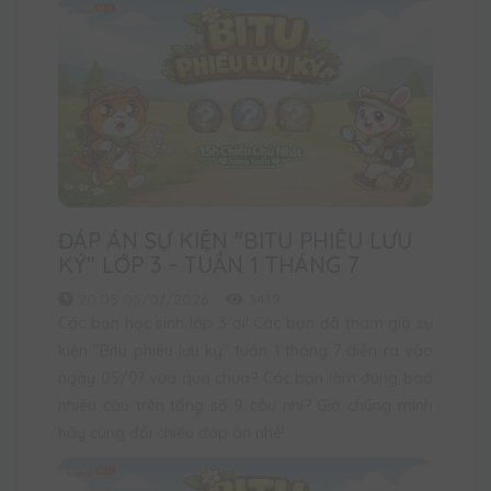
ĐÁP ÁN SỰ KIỆN "BITU PHIÊU LƯU
KÝ" LỚP 3 - TUẦN 1 THÁNG 7
20:05 05/07/2026
3419
Các bạn học sinh lớp 3 ơi! Các bạn đã tham gia sự
kiện "Bitu phiêu lưu ký" tuần 1 tháng 7 diễn ra vào
ngày 05/07 vừa qua chưa? Các bạn làm đúng bao
nhiêu câu trên tổng số 9 câu nhỉ? Giờ chúng mình
hãy cùng đối chiếu đáp án nhé!