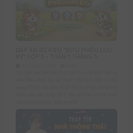
ĐÁP ÁN SỰ KIỆN "BITU PHIÊU LƯU
KÝ" LỚP 3 - TUẦN 1 THÁNG 5
19:45 25/05/2026
2640
Các bạn học sinh lớp 3 ơi! Các bạn đã tham gia sự
kiện "Bitu phiêu lưu ký" tuần 1 tháng 5 diễn ra vào
ngày 02/05 vừa qua chưa? Các bạn làm đúng bao
nhiêu câu trên tổng số 9 câu nhỉ? Giờ chúng mình
hãy cùng đối chiếu đáp án nhé!