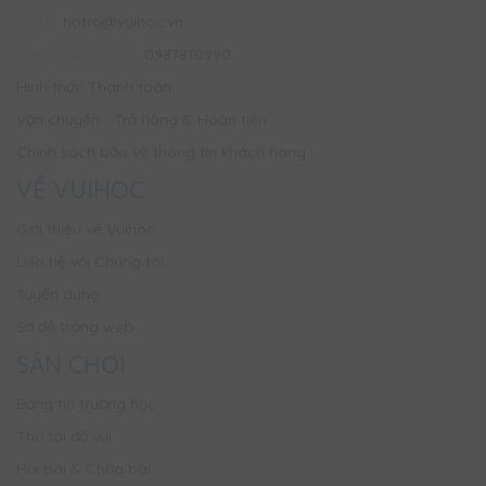
Email:
hotro@vuihoc.vn
Đường dây nóng:
0987810990
Hình thức Thanh toán
Vận chuyển - Trả hàng & Hoàn tiền
Chính sách bảo vệ thông tin khách hàng
VỀ VUIHOC
Giới thiệu về Vuihoc
Liên hệ với Chúng tôi
Tuyển dụng
Sơ đồ trang web
SÂN CHƠI
Bảng tin trường học
Thử tài đố vui
Hỏi bài & Chữa bài