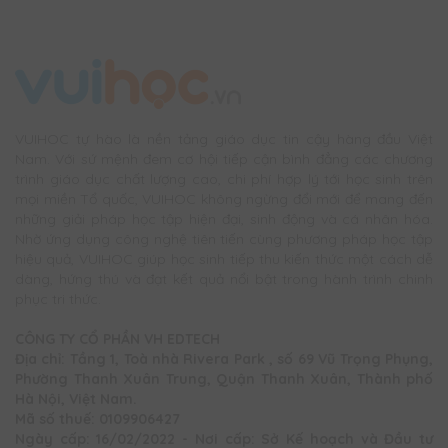
VUIHOC tự hào là nền tảng giáo dục tin cậy hàng đầu Việt
Nam. Với sứ mệnh đem cơ hội tiếp cận bình đẳng các chương
trình giáo dục chất lượng cao, chi phí hợp lý tới học sinh trên
mọi miền Tổ quốc, VUIHOC không ngừng đổi mới để mang đến
những giải pháp học tập hiện đại, sinh động và cá nhân hóa.
Nhờ ứng dụng công nghệ tiên tiến cùng phương pháp học tập
hiệu quả, VUIHOC giúp học sinh tiếp thu kiến thức một cách dễ
dàng, hứng thú và đạt kết quả nổi bật trong hành trình chinh
phục tri thức.
CÔNG TY CỔ PHẦN VH EDTECH
Địa chỉ: Tầng 1, Toà nhà Rivera Park , số 69 Vũ Trọng Phụng,
Phường Thanh Xuân Trung, Quận Thanh Xuân, Thành phố
Hà Nội, Việt Nam.
Mã số thuế: 0109906427
Ngày cấp: 16/02/2022 - Nơi cấp: Sở Kế hoạch và Đầu tư