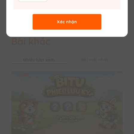
1
2
3
...
Trang sau
Xác nhận
Bài khác
Nhiều lượt xem
Bài mới nhất