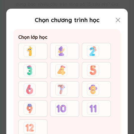
đúng bao nhiêu câu trên tổng số 15 câu nhỉ? Giờ
chúng mình hãy cùng đối chiếu đáp án nhé!
Chọn chương trình học
Chọn lớp học
ĐÁP ÁN SỰ KIỆN "TRUY TÌM NHÀ
THÔNG THÁI" LỚP 3 - TUẦN 3
THÁNG 1
16:17 20/01/2026
3926
Các bạn học sinh lớp 3 ơi! Các bạn đã tham gia sự
kiện "Truy tìm nhà thông thái" tuần 3 tháng 1 diễn
ra vào ngày 18/01 vừa qua chưa? Các bạn làm
đúng bao nhiêu câu trên tổng số 15 câu nhỉ? Giờ
chúng mình hãy cùng đối chiếu đáp án nhé!