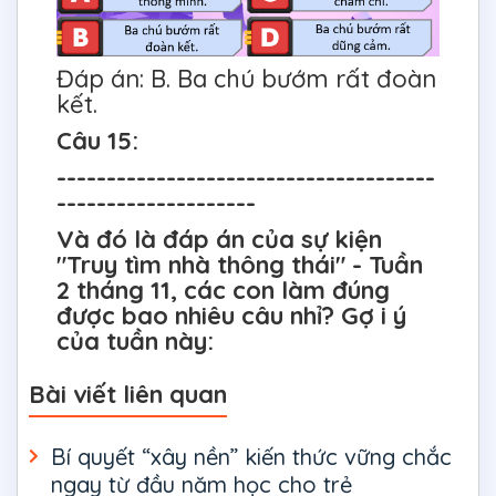
Đáp án: B. Ba chú bướm rất đoàn
kết.
Câu 15:
--------------------------------------
--------------------
Và đó là đáp án của sự kiện
"Truy tìm nhà thông thái" - Tuần
2 tháng 11, các con làm đúng
được bao nhiêu câu nhỉ? Gợ i ý
của tuần này:
Bài viết liên quan
Bí quyết “xây nền” kiến thức vững chắc
ngay từ đầu năm học cho trẻ