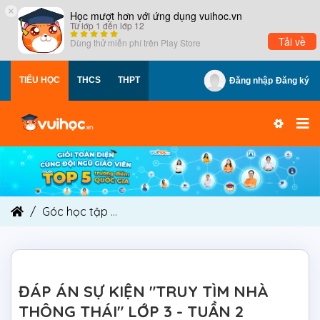
×
Học mượt hơn với ứng dụng vuihoc.vn
Từ lớp 1 đến lớp 12
Tải về
Dùng thử miễn phí trên
Play Store
TIỂU HỌC
THCS
THPT
Đăng nhập
Đăng ký
Góc học tập
ĐÁP ÁN SỰ KIỆN "TRUY TÌM NHÀ THÔ
ĐÁP ÁN SỰ KIỆN "TRUY TÌM NHÀ
THÔNG THÁI" LỚP 3 - TUẦN 2