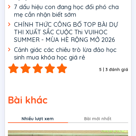
7 dấu hiệu con đang học đối phó cha
mẹ cần nhận biết sớm
CHÍNH THỨC CÔNG BỐ TOP BÀI DỰ
THI XUẤT SẮC CUỘC Thi VUIHOC
SUMMER - MÙA HÈ RỘNG MỞ 2026
Cảnh giác các chiêu trò lừa đảo học
sinh mua khóa học giá rẻ
5
|
3
đánh giá
Bài khác
Nhiều lượt xem
Bài mới nhất