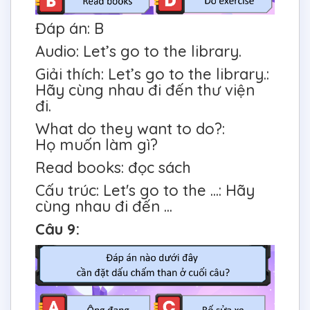
Đáp án: B
Audio: Let’s go to the library.
Giải thích:
Let’s go to the library.:
Hãy cùng nhau đi đến thư viện
đi.
What do they want to do?:
Họ muốn làm gì?
Read books: đọc sách
Cấu trúc: Let's go to the ...: Hãy
cùng nhau đi đến ...
Câu 9: