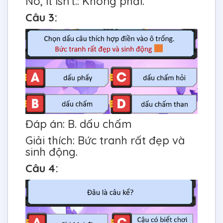
No, it isn't.: Không phải.
Câu 3:
Đáp án: B. dấu chấm
Giải thích: Bức tranh rất đẹp và
sinh động.
Câu 4: