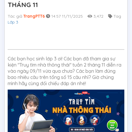
THÁNG 11
Tác giả
TrangPTT6
14:57 11/11/2025
3,472
Tag
Lớp 3
Các bạn học sinh lớp 3 ơi! Các bạn đã tham gia sự
kiện "Truy tìm nhà thông thái" tuần 2 tháng 11 diễn ra
vào ngày 09/11 vừa qua chưa? Các bạn làm đúng
bao nhiêu câu trên tổng số 15 câu nhỉ? Giờ chúng
mình hãy cùng đối chiếu đáp án nhé!