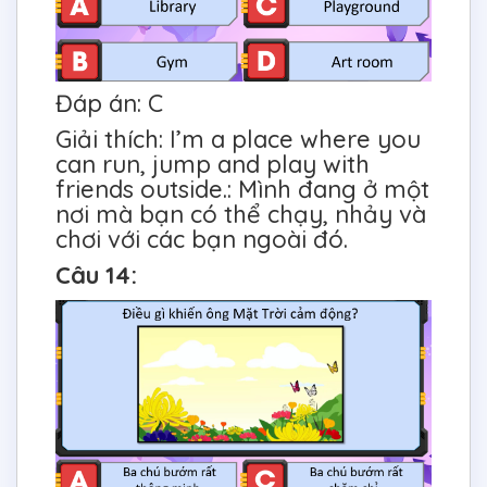
Đáp án: C
Giải thích: I’m a place where you
can run, jump and play with
friends outside.: Mình đang ở một
nơi mà bạn có thể chạy, nhảy và
chơi với các bạn ngoài đó.
Câu 14: