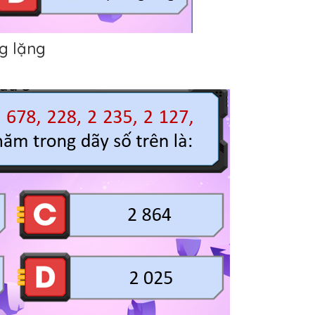
g lặng