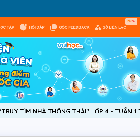
w
e
N
HỌC TẬP
HỎI ĐÁP
GÓC FEEDBACK
SỔ LIÊN LẠC
"TRUY TÌM NHÀ THÔNG THÁI" LỚP 4 - TUẦN 1