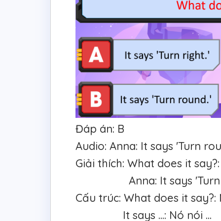
Đáp án: B
Audio: Anna: It says 'Turn rou
Giải thích: What does it say?
Anna: It says 'Turn round
Cấu trúc: What does it say?:
It says ...: Nó nói ...