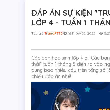
ĐÁP ÁN SỰ KIỆN "TR
LỚP 4 - TUẦN 1 THÁ
Tác giả
TrangPTT6
16:11 06/05/2025
5,2
Các bạn học sinh lớp 4 ơi! Các bạ
thái" tuần 1 tháng 5 diễn ra vào
đúng bao nhiêu câu trên tổng số 1
chiếu đáp án nhé!