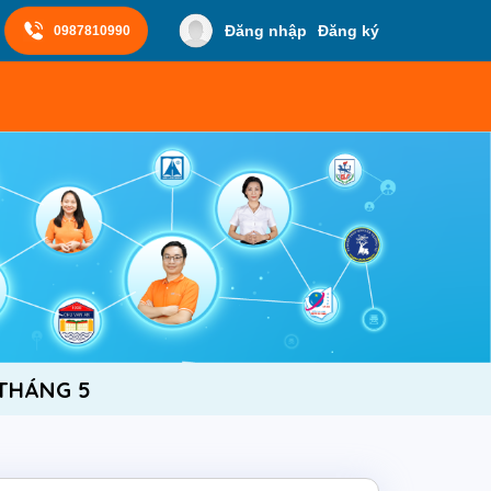
Đăng nhập
Đăng ký
0987810990
 THÁNG 5