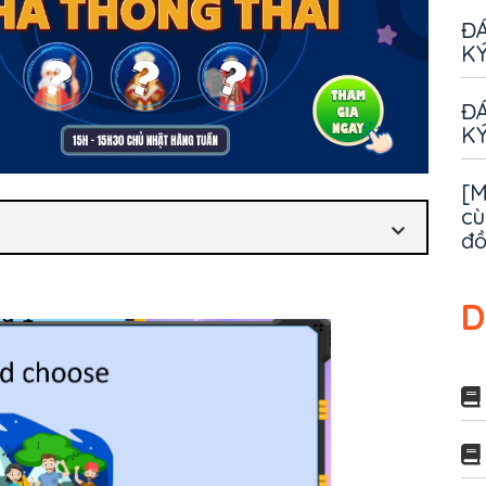
ĐÁ
KÝ
ĐÁ
KÝ
[M
cù
đ
D