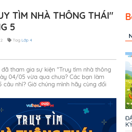
UY TÌM NHÀ THÔNG THÁI"
B
NG 5
N
12
Tag
Lớp 4
n đã tham gia sự kiện "Truy tìm nhà thông
 ngày 04/05 vừa qua chưa? Các bạn làm
5 câu nhỉ? Giờ chúng mình hãy cùng đối
ĐÁ
KÝ