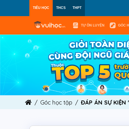
TIỂU HỌC
THCS
THPT
TỰ ÔN LUYỆN
GÓC 
Góc học tập
ĐÁP ÁN SỰ KIỆN 