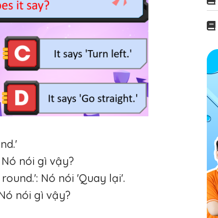
nd.'
: Nó nói gì vậy?
.': Nó nói 'Quay lại'.
 Nó nói gì vậy?