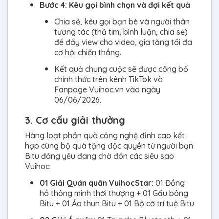
Bước 4: Kêu gọi bình chọn và đợi kết quả
Chia sẻ, kêu gọi bạn bè và người thân
tương tác (thả tim, bình luận, chia sẻ)
để đẩy view cho video, gia tăng tối đa
cơ hội chiến thắng.
Kết quả chung cuộc sẽ được công bố
chính thức trên kênh TikTok và
Fanpage Vuihoc.vn vào ngày
06/06/2026.
3. Cơ cấu giải thưởng
Hàng loạt phần quà công nghệ đỉnh cao kết
hợp cùng bộ quà tặng độc quyền từ người bạn
Bitu đáng yêu đang chờ đón các siêu sao
Vuihoc:
01 Giải Quán quân VuihocStar:
01 Đồng
hồ thông minh thời thượng + 01 Gấu bông
Bitu + 01 Áo thun Bitu + 01 Bộ cờ trí tuệ Bitu