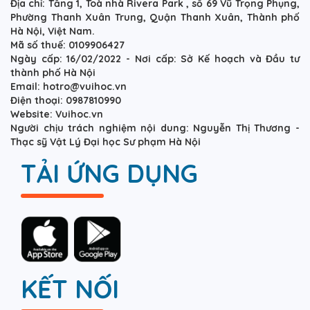
Địa chỉ: Tầng 1, Toà nhà Rivera Park , số 69 Vũ Trọng Phụng,
Phường Thanh Xuân Trung, Quận Thanh Xuân, Thành phố
Hà Nội, Việt Nam.
Mã số thuế: 0109906427
Ngày cấp: 16/02/2022 - Nơi cấp: Sở Kế hoạch và Đầu tư
thành phố Hà Nội
Email: hotro@vuihoc.vn
Điện thoại: 0987810990
Website: Vuihoc.vn
Người chịu trách nghiệm nội dung: Nguyễn Thị Thương -
Thạc sỹ Vật Lý Đại học Sư phạm Hà Nội
TẢI ỨNG DỤNG
KẾT NỐI