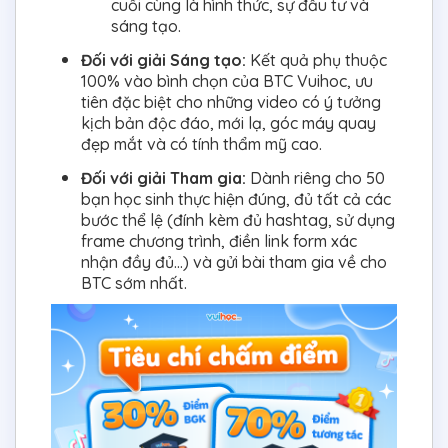
cuối cùng là hình thức, sự đầu tư và
sáng tạo.
Đối với giải Sáng tạo:
Kết quả phụ thuộc
100% vào bình chọn của BTC Vuihoc, ưu
tiên đặc biệt cho những video có ý tưởng
kịch bản độc đáo, mới lạ, góc máy quay
đẹp mắt và có tính thẩm mỹ cao.
Đối với giải Tham gia:
Dành riêng cho 50
bạn học sinh thực hiện đúng, đủ tất cả các
bước thể lệ (đính kèm đủ hashtag, sử dụng
frame chương trình, điền link form xác
nhận đầy đủ...) và gửi bài tham gia về cho
BTC sớm nhất.