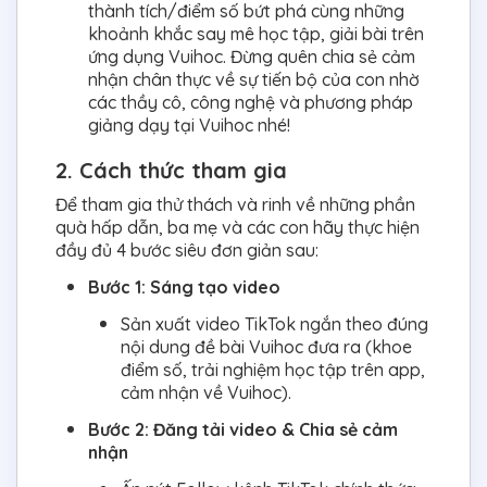
thành tích/điểm số bứt phá cùng những
khoảnh khắc say mê học tập, giải bài trên
ứng dụng Vuihoc. Đừng quên chia sẻ cảm
nhận chân thực về sự tiến bộ của con nhờ
các thầy cô, công nghệ và phương pháp
giảng dạy tại Vuihoc nhé!
2. Cách thức tham gia
Để tham gia thử thách và rinh về những phần
quà hấp dẫn, ba mẹ và các con hãy thực hiện
đầy đủ 4 bước siêu đơn giản sau:
Bước 1: Sáng tạo video
Sản xuất video TikTok ngắn theo đúng
nội dung đề bài Vuihoc đưa ra (khoe
điểm số, trải nghiệm học tập trên app,
cảm nhận về Vuihoc).
Bước 2: Đăng tải video & Chia sẻ cảm
nhận