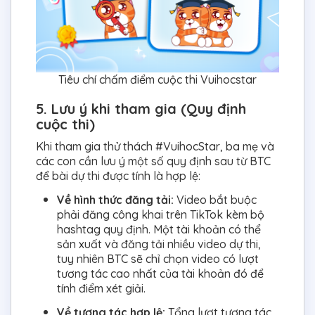
Tiêu chí chấm điểm cuộc thi Vuihocstar
5. Lưu ý khi tham gia (Quy định
cuộc thi)
Khi tham gia thử thách #VuihocStar, ba mẹ và
các con cần lưu ý một số quy định sau từ BTC
để bài dự thi được tính là hợp lệ:
Về hình thức đăng tải:
Video bắt buộc
phải đăng công khai trên TikTok kèm bộ
hashtag quy định. Một tài khoản có thể
sản xuất và đăng tải nhiều video dự thi,
tuy nhiên BTC sẽ chỉ chọn video có lượt
tương tác cao nhất của tài khoản đó để
tính điểm xét giải.
Về tương tác hợp lệ:
Tổng lượt tương tác