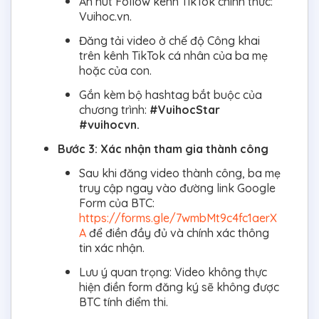
Ấn nút Follow kênh TikTok chính thức:
Vuihoc.vn.
Đăng tải video ở chế độ Công khai
trên kênh TikTok cá nhân của ba mẹ
hoặc của con.
Gắn kèm bộ hashtag bắt buộc của
chương trình:
#VuihocStar
#vuihocvn.
Bước 3: Xác nhận tham gia thành công
Sau khi đăng video thành công, ba mẹ
truy cập ngay vào đường link Google
Form của BTC:
https://forms.gle/7wmbMt9c4fc1aerX
A
để điền đầy đủ và chính xác thông
tin xác nhận.
Lưu ý quan trọng: Video không thực
hiện điền form đăng ký sẽ không được
BTC tính điểm thi.