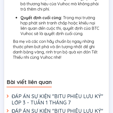
bá thương hiệu của Vuihoc mà không phải
trả thêm chi phí.
Quyết định cuối cùng:
Trong mọi trường
hợp phát sinh tranh chấp hoặc khiếu nại
liên quan đến cuộc thi, quyết định của BTC
Vuihoc sẽ là quyết định cuối cùng.
Ba mẹ và các con hãy chuẩn bị ngay những
thước phim bứt phá và ấn tượng nhất để ghi
danh bảng vàng, rinh trọn bộ quà xịn đón Tết
Thiếu nhi cùng Vuihoc nhé!
Bài viết liên quan
ĐÁP ÁN SỰ KIỆN "BITU PHIÊU LƯU KÝ"
LỚP 3 - TUẦN 1 THÁNG 7
ĐÁP ÁN SỰ KIỆN "BITU PHIÊU LƯU KÝ"