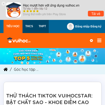
×
Học mượt hơn với ứng dụng vuihoc.vn
Từ lớp 1 đến lớp 12
Tải về
Dùng thử miễn phí trên
Play Store
TIỂU HỌC
THCS
THPT
Đăng nhập
Đăng ký
Góc học tập
THỬ THÁCH TIKTOK VUIHOCSTAR: B
THỬ THÁCH TIKTOK VUIHOCSTAR:
BẬT CHẤT SAO - KHOE ĐIỂM CAO