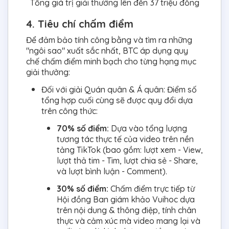
Tổng giá trị giải thưởng lên đến 37 triệu đồng
4. Tiêu chí chấm điểm
Để đảm bảo tính công bằng và tìm ra những
"ngôi sao" xuất sắc nhất, BTC áp dụng quy
chế chấm điểm minh bạch cho từng hạng mục
giải thưởng:
Đối với giải Quán quân & Á quân: Điểm số
tổng hợp cuối cùng sẽ được quy đổi dựa
trên công thức:
70% số điểm:
Dựa vào tổng lượng
tương tác thực tế của video trên nền
tảng TikTok (bao gồm: lượt xem - View,
lượt thả tim - Tim, lượt chia sẻ - Share,
và lượt bình luận - Comment).
30% số điểm:
Chấm điểm trực tiếp từ
Hội đồng Ban giám khảo Vuihoc dựa
trên nội dung & thông điệp, tính chân
thực và cảm xúc mà video mang lại và