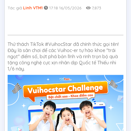
Tác giả
Linh VTM1
17:18 16/05/2026
7,873
Thử thách TikTok #VuihocStar đã chính thức gọi tên!
Đây là sân chơi để các Vuihoc-er tự hào khoe "trái
ngọt" điểm số, bứt phá bản lĩnh và rinh trọn bộ quà
tặng công nghệ cực xịn nhân dịp Quốc tế Thiếu nhi
1/6 này.