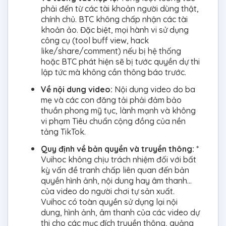
phải đến từ các tài khoản người dùng thật,
chính chủ. BTC không chấp nhận các tài
khoản ảo. Đặc biệt, mọi hành vi sử dụng
công cụ (tool buff view, hack
like/share/comment) nếu bị hệ thống
hoặc BTC phát hiện sẽ bị tước quyền dự thi
lập tức mà không cần thông báo trước.
Về nội dung video:
Nội dung video do ba
mẹ và các con đăng tải phải đảm bảo
thuần phong mỹ tục, lành mạnh và không
vi phạm Tiêu chuẩn cộng đồng của nền
tảng TikTok.
Quy định về bản quyền và truyền thông:
*
Vuihoc không chịu trách nhiệm đối với bất
kỳ vấn đề tranh chấp liên quan đến bản
quyền hình ảnh, nội dung hay âm thanh...
của video do người chơi tự sản xuất.
Vuihoc có toàn quyền sử dụng lại nội
dung, hình ảnh, âm thanh của các video dự
thi cho các mục đích truyền thông, quảng