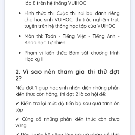
lớp 8 trên hệ thống VUIHOC
Hình thức thi: Cuộc thi nội bộ dành riêng
cho học sinh VUIHOC, thi trắc nghiệm trực
tuyến trên hệ thống học tập của VUIHOC
Môn thi: Toán - Tiếng Việt - Tiếng Anh -
Khoa học Tự nhiên
Phạm vi kiến thức: Bám sát chương trình
Học kỳ II
2. Vì sao nên tham gia thi thử đợt
2?
Nếu đợt 1 giúp học sinh nhận diện những phần
kiến thức còn hổng, thì đợt 2 là cơ hội để:
✔ Kiểm tra lại mức độ tiến bộ sau quá trình ôn
tập
✔ Củng cố những phần kiến thức còn chưa
vững
✔ Rèn luyện kỹ năng làm bài và phân bổ thời