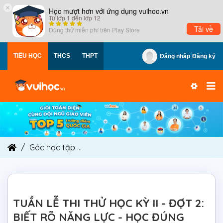
×
Học mượt hơn với ứng dụng vuihoc.vn
Từ lớp 1 đến lớp 12
Tải về
Dùng thử miễn phí trên
Play Store
TIỂU HỌC
THCS
THPT
Đăng nhập
Đăng ký
Góc học tập
TUẦN LỄ THI THỬ HỌC KỲ II - ĐỢT 
TUẦN LỄ THI THỬ HỌC KỲ II - ĐỢT 2:
BIẾT RÕ NĂNG LỰC - HỌC ĐÚNG