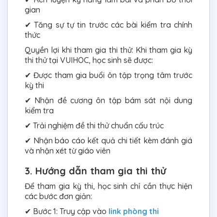
gian
✔ Tăng sự tự tin trước các bài kiểm tra chính
thức
Quyền lợi khi tham gia thi thử: Khi tham gia kỳ
thi thử tại VUIHOC, học sinh sẽ được:
✔ Được tham gia buổi ôn tập trọng tâm trước
kỳ thi
✔ Nhận đề cương ôn tập bám sát nội dung
kiểm tra
✔ Trải nghiệm đề thi thử chuẩn cấu trúc
✔ Nhận báo cáo kết quả chi tiết kèm đánh giá
và nhận xét từ giáo viên
3. Hướng dẫn tham gia thi thử
Để tham gia kỳ thi, học sinh chỉ cần thực hiện
các bước đơn giản:
✔ Bước 1: Truy cập vào
link phòng thi