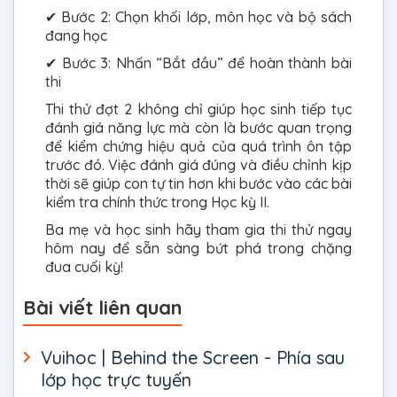
✔ Bước 2: Chọn khối lớp, môn học và bộ sách
đang học
✔ Bước 3: Nhấn “Bắt đầu” để hoàn thành bài
thi
Thi thử đợt 2 không chỉ giúp học sinh tiếp tục
đánh giá năng lực mà còn là bước quan trọng
để kiểm chứng hiệu quả của quá trình ôn tập
trước đó. Việc đánh giá đúng và điều chỉnh kịp
thời sẽ giúp con tự tin hơn khi bước vào các bài
kiểm tra chính thức trong Học kỳ II.
Ba mẹ và học sinh hãy tham gia thi thử ngay
hôm nay để sẵn sàng bứt phá trong chặng
đua cuối kỳ!
Bài viết liên quan
Vuihoc | Behind the Screen - Phía sau
lớp học trực tuyến