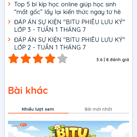
Top 5 bí kíp học online giúp học sinh
“mất gốc” lấy lại kiến thức ngay từ hè
ĐÁP ÁN SỰ KIỆN "BITU PHIÊU LƯU KÝ"
LỚP 3 - TUẦN 1 THÁNG 7
ĐÁP ÁN SỰ KIỆN "BITU PHIÊU LƯU KÝ"
LỚP 2 - TUẦN 1 THÁNG 7
3.6
|
8
đánh giá
Bài khác
Nhiều lượt xem
Bài mới nhất