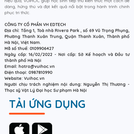
hiệu quả, VUIHOC giúp học sinh tiếp thu kiến thức một cách dễ
dàng, hứng thú và đạt kết quả nổi bật trong hành trình chinh
phục tri thức.
CÔNG TY CỔ PHẦN VH EDTECH
Địa chỉ: Tầng 1, Toà nhà Rivera Park , số 69 Vũ Trọng Phụng,
Phường Thanh Xuân Trung, Quận Thanh Xuân, Thành phố
Hà Nội, Việt Nam.
Mã số thuế: 0109906427
Ngày cấp: 16/02/2022 - Nơi cấp: Sở Kế hoạch và Đầu tư
thành phố Hà Nội
Email: hotro@vuihoc.vn
Điện thoại: 0987810990
Website: Vuihoc.vn
Người chịu trách nghiệm nội dung: Nguyễn Thị Thương -
Thạc sỹ Vật Lý Đại học Sư phạm Hà Nội
TẢI ỨNG DỤNG