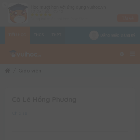
×
Học mượt hơn với ứng dụng vuihoc.vn
Từ lớp 1 đến lớp 12
Tải về
Dùng thử miễn phí trên
Play Store
TIỂU HỌC
THCS
THPT
Đăng nhập
Đăng ký
Giáo viên
Cô Lê Hồng Phương
Chia sẻ