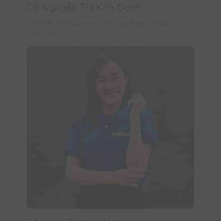
Cô Nguyễn Thị Kim Oanh
Cử nhân Sư phạm Hoá (ĐH Sư phạm Hà Nội)
vuihoc.vn