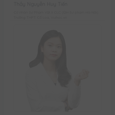
Thầy Nguyễn Huy Tiến
Cử nhân Sư Phạm Vật lí CLC (ĐH Sư phạm Hà Nội)
Trường THPT Cổ Loa, Vuihoc.vn