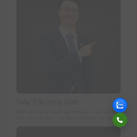
Thầy Trần Hồng Chiến
Giáo viên Vật Lý - Đánh giá Năng lực. Giáo viên dạy
môn Vật lý & Toán - A13-800A Nghĩa Đô, Hà Nội.