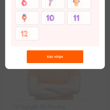
Thạc sĩ Hoá học (ĐH Khoa học Tự nhiên –
ĐHQGHN) Vuihoc.vn
Xác nhận
Cô Nguyễn Thị Phương