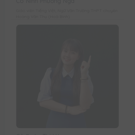
Cô Ninh Phương Nga
Giáo viên Tiếng Việt, Ngữ Văn Trường THPT chuyên
Hoàng Văn Thụ (Hoà Bình)