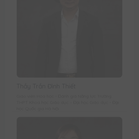
Thầy Trần Đình Thiết
Giáo viên Hóa học - Đánh giá Năng lực Trường
THPT Khoa học Giáo dục – Đại học Giáo dục - Đại
học Quốc gia Hà Nội