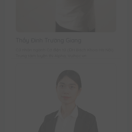
Thầy Đinh Trường Giang
Cử nhân ngành Cơ điện tử (ĐH Bách Khoa Hà Nội)
Trung tâm luyện thi Alpha, Vuihoc.vn