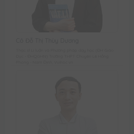
Cô Đỗ Thị Thùy Dương
Thạc sĩ Lí luận và Phương pháp dạy học (ĐH Giáo
Dục - ĐHQGHN) Trường THPT Chuyên Lê Hồng
Phong - Nam Định, Vuihoc.vn