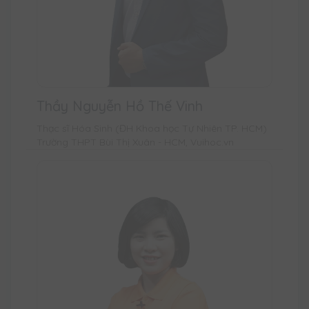
Thầy Nguyễn Hồ Thế Vinh
Thạc sĩ Hóa Sinh (ĐH Khoa học Tự Nhiên TP. HCM)
Trường THPT Bùi Thị Xuân - HCM, Vuihoc.vn