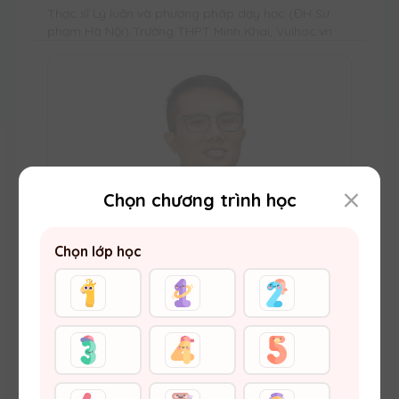
Thạc sĩ Lý luận và phương pháp dạy học (ĐH Sư
phạm Hà Nội) Trường THPT Minh Khai, Vuihoc.vn
Chọn chương trình học
Chọn lớp học
Thầy Đặng Thế Anh