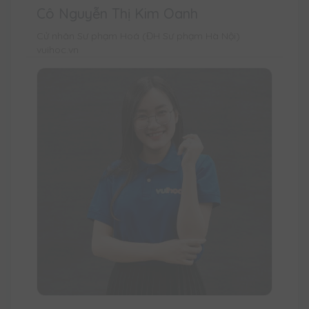
Cô Nguyễn Thị Kim Oanh
Cử nhân Sư phạm Hoá (ĐH Sư phạm Hà Nội)
vuihoc.vn