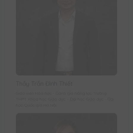
Thầy Trần Đình Thiết
Giáo viên Hóa học - Đánh giá Năng lực Trường
THPT Khoa học Giáo dục – Đại học Giáo dục - Đại
học Quốc gia Hà Nội