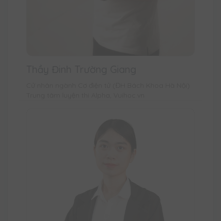
Thầy Đinh Trường Giang
Cử nhân ngành Cơ điện tử (ĐH Bách Khoa Hà Nội)
Trung tâm luyện thi Alpha, Vuihoc.vn