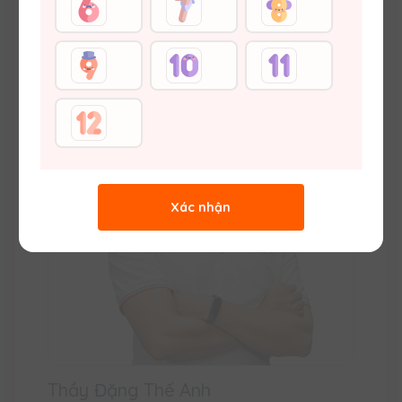
Thạc sĩ Lý luận và phương pháp dạy học (ĐH Sư
phạm Hà Nội) Trường THPT Minh Khai, Vuihoc.vn
Xác nhận
Thầy Đặng Thế Anh