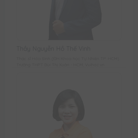
Thầy Nguyễn Hồ Thế Vinh
Thạc sĩ Hóa Sinh (ĐH Khoa học Tự Nhiên TP. HCM)
Trường THPT Bùi Thị Xuân - HCM, Vuihoc.vn