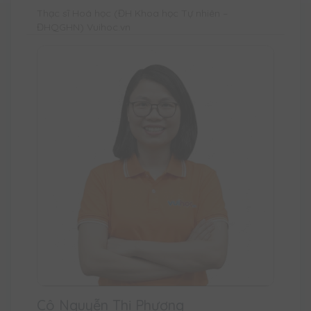
Thạc sĩ Hoá học (ĐH Khoa học Tự nhiên –
ĐHQGHN) Vuihoc.vn
Cô Nguyễn Thị Phương