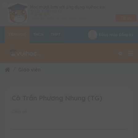
×
Học mượt hơn với ứng dụng vuihoc.vn
Từ lớp 1 đến lớp 12
Tải về
Dùng thử miễn phí trên
Play Store
TIỂU HỌC
THCS
THPT
Đăng nhập
Đăng ký
Giáo viên
Cô Trần Phương Nhung (TG)
Chia sẻ