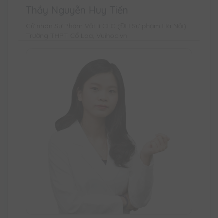
Thầy Nguyễn Huy Tiến
Cử nhân Sư Phạm Vật lí CLC (ĐH Sư phạm Hà Nội)
Trường THPT Cổ Loa, Vuihoc.vn