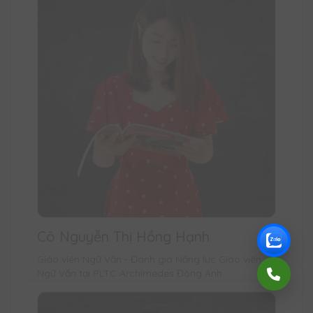
Cô Nguyễn Thị Hồng Hạnh
Giáo viên Ngữ Văn - Đánh giá Năng lực Giáo viên
Ngữ Văn tại PLTC Archimedes Đông Anh.