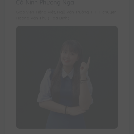
Cô Ninh Phương Nga
Giáo viên Tiếng Việt, Ngữ Văn Trường THPT chuyên
Hoàng Văn Thụ (Hoà Bình)