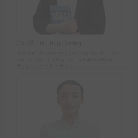
Cô Đỗ Thị Thùy Dương
Thạc sĩ Lí luận và Phương pháp dạy học (ĐH Giáo
Dục - ĐHQGHN) Trường THPT Chuyên Lê Hồng
Phong - Nam Định, Vuihoc.vn