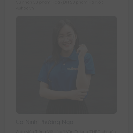
Cử nhân Sư phạm Hoá (ĐH Sư phạm Hà Nội)
vuihoc.vn
Cô Ninh Phương Nga
Giáo viên Tiếng Việt, Ngữ Văn Trường THPT chuyên