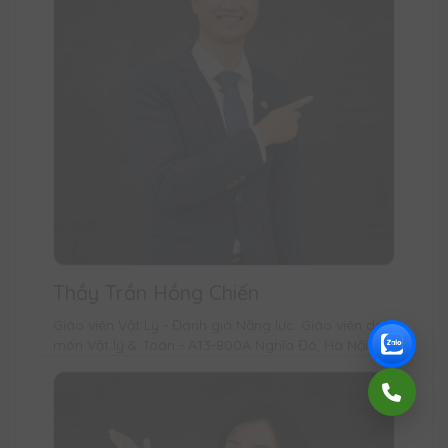
Thầy Trần Hồng Chiến
Giáo viên Vật Lý - Đánh giá Năng lực. Giáo viên dạy
môn Vật lý & Toán - A13-800A Nghĩa Đô, Hà Nội.