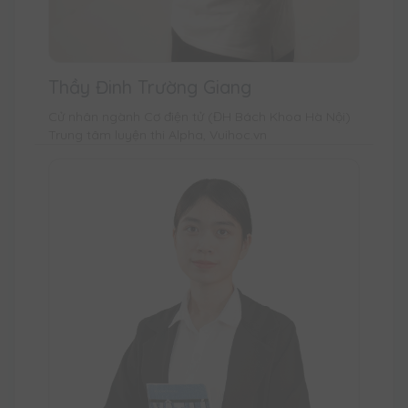
Thầy Đinh Trường Giang
Cử nhân ngành Cơ điện tử (ĐH Bách Khoa Hà Nội)
Trung tâm luyện thi Alpha, Vuihoc.vn