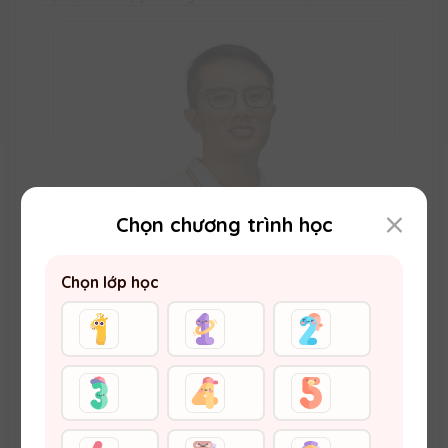
Chọn chương trình học
Chọn lớp học
Thầy Đặng Thế Anh
Thạc sĩ Hoá học (ĐH Khoa học Tự nhiên –
ĐHQGHN) Vuihoc.vn