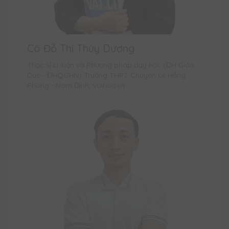
Cô Đỗ Thị Thùy Dương
Thạc sĩ Lí luận và Phương pháp dạy học (ĐH Giáo
Dục - ĐHQGHN) Trường THPT Chuyên Lê Hồng
Phong - Nam Định, Vuihoc.vn