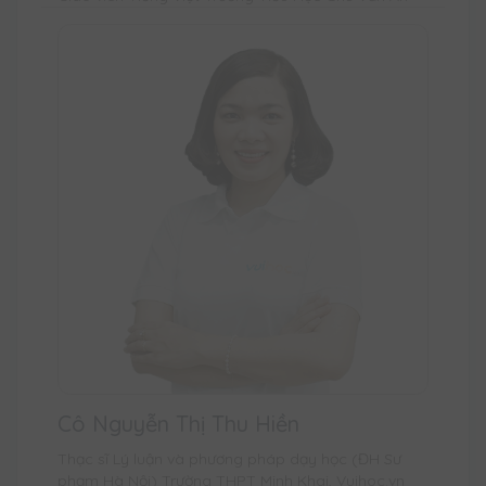
Cô Nguyễn Thị Thu Hiền
Thạc sĩ Lý luận và phương pháp dạy học (ĐH Sư
phạm Hà Nội) Trường THPT Minh Khai, Vuihoc.vn