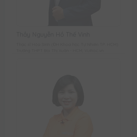
Thầy Nguyễn Hồ Thế Vinh
Thạc sĩ Hóa Sinh (ĐH Khoa học Tự Nhiên TP. HCM)
Trường THPT Bùi Thị Xuân - HCM, Vuihoc.vn