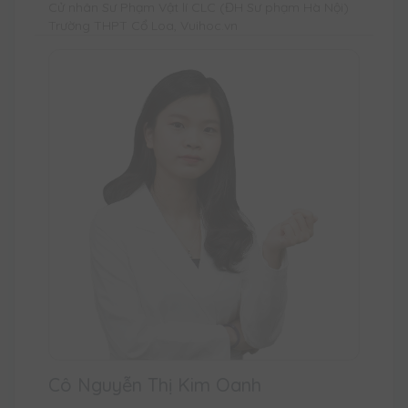
Cử nhân Sư Phạm Vật lí CLC (ĐH Sư phạm Hà Nội)
Trường THPT Cổ Loa, Vuihoc.vn
Cô Nguyễn Thị Kim Oanh