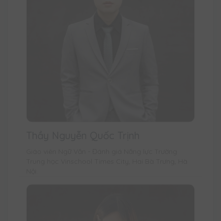
Thầy Nguyễn Quốc Trịnh
Giáo viên Ngữ Văn - Đánh giá Năng lực Trường
Trung học Vinschool Times City, Hai Bà Trưng, Hà
Nội.