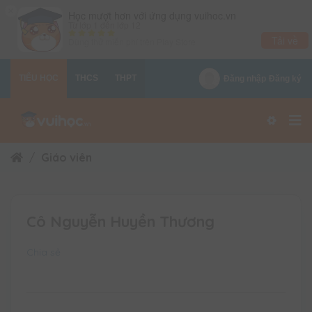
×
Học mượt hơn với ứng dụng vuihoc.vn
Từ lớp 1 đến lớp 12
Tải về
Dùng thử miễn phí trên
Play Store
TIỂU HỌC
THCS
THPT
Đăng nhập
Đăng ký
Giáo viên
Cô Nguyễn Huyền Thương
Chia sẻ