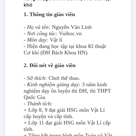
khó
1. Thông tin giáo viên
- Họ và tên:
Nguyễn Văn Linh
- Nơi công tác:
Vuihoc.vn
- Môn dạy:
Vật lí
- Hiện đang học tập tại khoa Kĩ thuật
Cơ khí (ĐH Bách Khoa HN)
2. Đôi nét về giáo viên
- Sở thích:
Chơi thể thao.
- Kinh nghiệm giảng dạy:
3 năm kinh
nghiệm dạy ôn luyện thi ĐH, thi THPT
Quốc Gia.
- Thành tích:
+ Lớp 8, 9 đạt giải HSG môn Vật Lí
cấp huyện và cấp tỉnh.
+ Lớp 11 đạt giải HSG môn Vật Lí cấp
tỉnh.
+ Tổng kết trung bình môn Toán và Vật