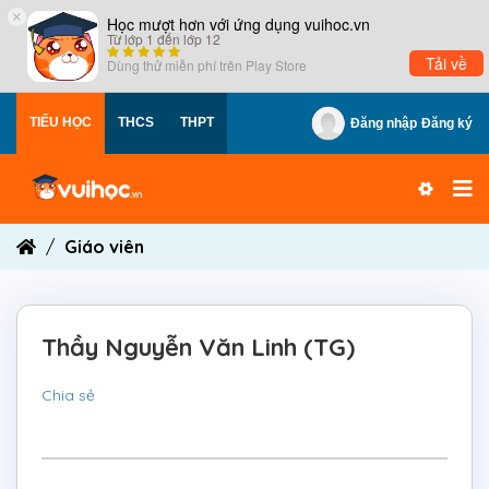
×
Học mượt hơn với ứng dụng vuihoc.vn
Từ lớp 1 đến lớp 12
Tải về
Dùng thử miễn phí trên
Play Store
TIỂU HỌC
THCS
THPT
Đăng nhập
Đăng ký
Giáo viên
Thầy Nguyễn Văn Linh (TG)
Chia sẻ