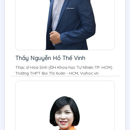
Thầy Nguyễn Hồ Thế Vinh
Thạc sĩ Hóa Sinh (ĐH Khoa học Tự Nhiên TP. HCM)
Trường THPT Bùi Thị Xuân - HCM, Vuihoc.vn