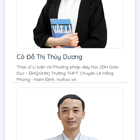
Cô Đỗ Thị Thùy Dương
Thạc sĩ Lí luận và Phương pháp dạy học (ĐH Giáo
Dục - ĐHQGHN) Trường THPT Chuyên Lê Hồng
Phong - Nam Định, Vuihoc.vn