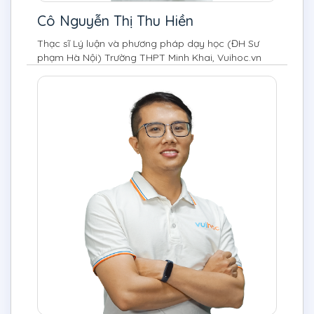
Cô Nguyễn Thị Thu Hiền
Thạc sĩ Lý luận và phương pháp dạy học (ĐH Sư
phạm Hà Nội) Trường THPT Minh Khai, Vuihoc.vn