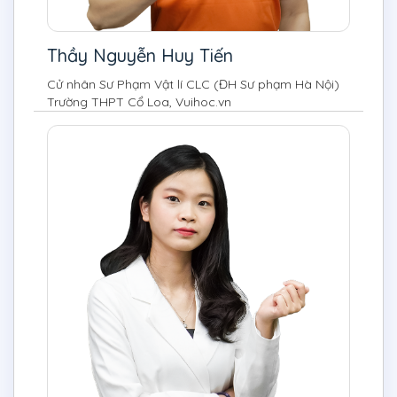
Thầy Nguyễn Huy Tiến
Cử nhân Sư Phạm Vật lí CLC (ĐH Sư phạm Hà Nội)
Trường THPT Cổ Loa, Vuihoc.vn